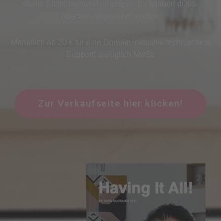
starke Sicherheitsvorkehrungen. Es können dDos-
Attacken abgewehrt werden.
Monatlich ab 20 € für eine Domain inklusive technischem
Support! zuzüglich MwSt.
Zur Verkaufseite hier klicken!