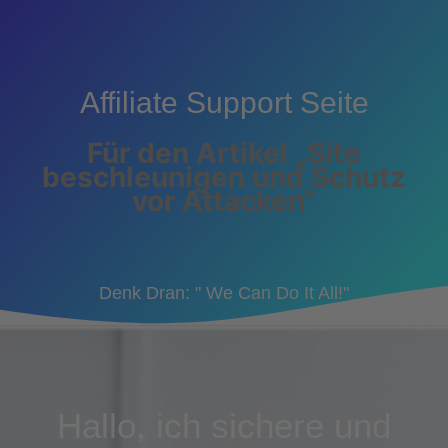
Affiliate Support Seite
Für den Artikel „Site
beschleunigen und Schutz
vor Attacken“
Denk Dran: " We Can Do It All!"
Hallo, ich sichere und