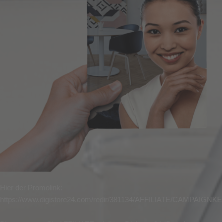
Hier der Promolink:
https://www.digistore24.com/redir/381134/AFFILIATE/CAMPAIGNK