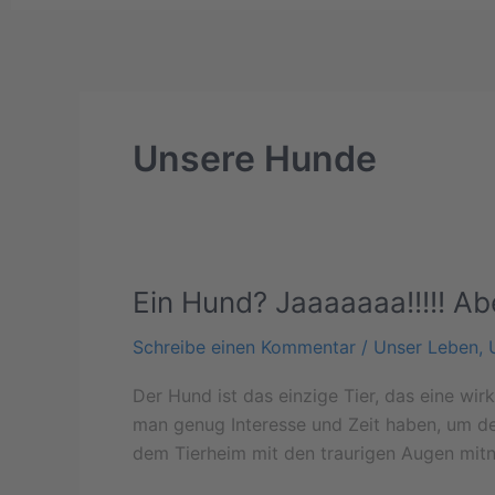
Unsere Hunde
Ein Hund? Jaaaaaaa!!!!! Abe
Ein
Hund?
Schreibe einen Kommentar
/
Unser Leben
,
Jaaaaaaa!!!!!
Aber
Der Hund ist das einzige Tier, das eine w
welcher
man genug Interesse und Zeit haben, um de
ist
dem Tierheim mit den traurigen Augen mitn
der