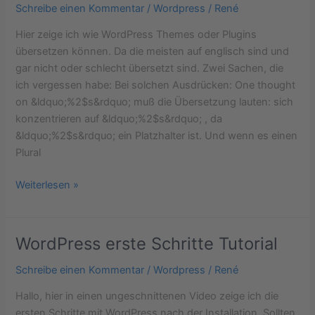
Schreibe einen Kommentar
/
Wordpress
/
René
Themes
und
Hier zeige ich wie WordPress Themes oder Plugins
Plugins
übersetzen können. Da die meisten auf englisch sind und
gar nicht oder schlecht übersetzt sind. Zwei Sachen, die
ich vergessen habe: Bei solchen Ausdrücken: One thought
on &ldquo;%2$s&rdquo; muß die Übersetzung lauten: sich
konzentrieren auf &ldquo;%2$s&rdquo; , da
&ldquo;%2$s&rdquo; ein Platzhalter ist. Und wenn es einen
Plural
Weiterlesen »
WordPress erste Schritte Tutorial
WordPress
erste
Schreibe einen Kommentar
/
Wordpress
/
René
Schritte
Tutorial
Hallo, hier in einen ungeschnittenen Video zeige ich die
ersten Schritte mit WordPress nach der Installation. Sollten