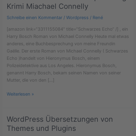
Echo
Krimi Miachael Connelly
Buchbesprechung
Schreibe einen Kommentar
/
Wordpress
/
René
Krimi
Miachael
[amazon link=“3311155084″ title=“Schwarzes Echo“ /] , ein
Connelly
Harry Bosch Roman von Michael Connelly Heute mal etwas
anderes, eine Buchbesprechung von meine Freundin
Gaëlle. Der erste Roman von Michael Connelly ( Schwarzes
Echo )handelt von Hieronymus Bosch, einem
Polizeidetektive aus Los Angeles. Hieronymus Bosch,
genannt Harry Bosch, bekam seinen Namen von seiner
Mutter, die von den […]
Weiterlesen »
WordPress Übersetzungen von
WordPress
Übersetzungen
Themes und Plugins
von