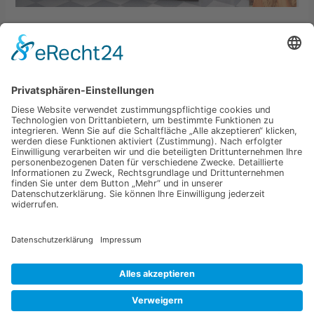
Theme Spacious
Schreibe einen Kommentar
/
Wordpress
,
WordPress
Themes
/
René
Theme Spacious Einführung 1 Theme Spacious Einführung
2 Widgets Theme Spacious Einführung 3
Beiträge/Seiten/Plugins
Weiterlesen »