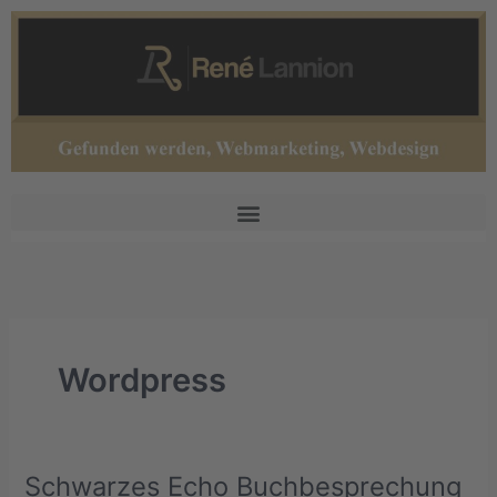
Zum
Inhalt
springen
Wordpress
Schwarzes Echo Buchbesprechung
Schwarzes