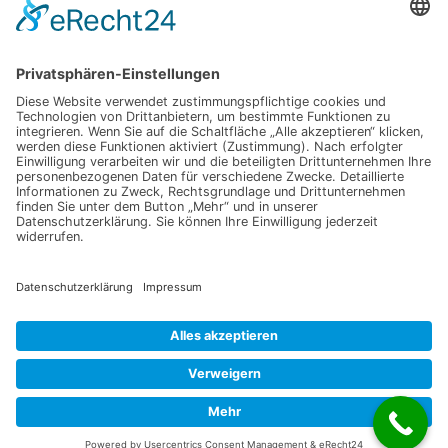
link=“B08LDGWB79″ title=“Sauerteig“ /] bekommen und
diesen pflege ich seitdem. Da er regelmäßig gefüttert wird,
hatte ich jetzt etwas zu viel davon. Es sind bereits zweite
Töpfe im Kühlschrank. Da wir ein paar mal [amazon
link=“B07VDMJBFW“ title=“Brot“ /] gekauft hatten und ich
[…]
Weiterlesen »
Auf unsere Seite gibt es eigene Verkaufslinks und Affliate-Links
von verschiedenen Anbietern.