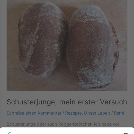
mein
erster
Versuch
Schusterjunge, mein erster Versuch
Schreibe einen Kommentar
/
Rezepte
,
Unser Leben
/
René
Schusterjunge oder auch Roggenbrötchen Ich habe vor
Jahren von einem Freund ein wenig [amazon