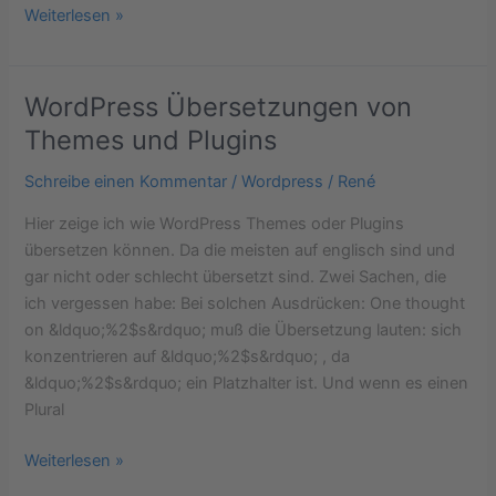
Weiterlesen »
WordPress Übersetzungen von
WordPress
Übersetzungen
Themes und Plugins
von
Schreibe einen Kommentar
/
Wordpress
/
René
Themes
und
Hier zeige ich wie WordPress Themes oder Plugins
Plugins
übersetzen können. Da die meisten auf englisch sind und
gar nicht oder schlecht übersetzt sind. Zwei Sachen, die
ich vergessen habe: Bei solchen Ausdrücken: One thought
on &ldquo;%2$s&rdquo; muß die Übersetzung lauten: sich
konzentrieren auf &ldquo;%2$s&rdquo; , da
&ldquo;%2$s&rdquo; ein Platzhalter ist. Und wenn es einen
Plural
Weiterlesen »