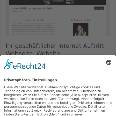
Webseite,
Website
Ihr geschäftlicher Internet Auftritt,
Webseite, Website
Schreibe einen Kommentar
/
Angebote
/
René
Ihr geschäftlicher Internet Auftritt Eine Komplettlösung für
jeden Betrieb mit Domain und Webspace.
Weiterlesen »
1
2
Weiter
→