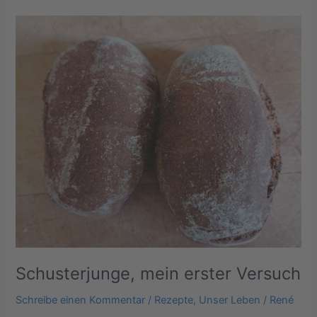
Schusterjunge,
mein
erster
Versuch
Schusterjunge, mein erster Versuch
Schreibe einen Kommentar
/
Rezepte
,
Unser Leben
/
René