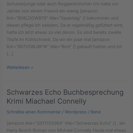
Schusterjunge oder auch Roggenbrötchen Ich habe vor
Jahren von einem Freund ein wenig [amazon
link=“B08LDGWB79″ title=“Sauerteig“ /] bekommen und
diesen pflege ich seitdem. Da er regelmäßig gefüttert wird,
hatte ich jetzt etwas zu viel davon. Es sind bereits zweite
Töpfe im Kühlschrank. Da wir ein paar mal [amazon
link=“B07VDMJBFW“ title=“Brot“ /] gekauft hatten und ich
[…]
Weiterlesen »
Schwarzes Echo Buchbesprechung
Schwarzes
Echo
Krimi Miachael Connelly
Buchbesprechung
Schreibe einen Kommentar
/
Wordpress
/
René
Krimi
Miachael
[amazon link=“3311155084″ title=“Schwarzes Echo“ /] , ein
Connelly
Harry Bosch Roman von Michael Connelly Heute mal etwas