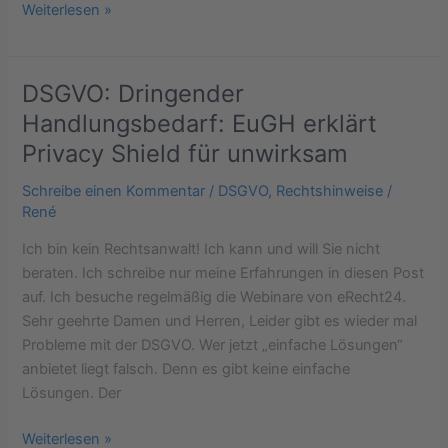
Weiterlesen »
DSGVO: Dringender
DSGVO:
Dringender
Handlungsbedarf: EuGH erklärt
Handlungsbedarf:
Privacy Shield für unwirksam
EuGH
erklärt
Schreibe einen Kommentar
/
DSGVO
,
Rechtshinweise
/
Privacy
René
Shield
Ich bin kein Rechtsanwalt! Ich kann und will Sie nicht
für
beraten. Ich schreibe nur meine Erfahrungen in diesen Post
unwirksam
auf. Ich besuche regelmäßig die Webinare von eRecht24.
Sehr geehrte Damen und Herren, Leider gibt es wieder mal
Probleme mit der DSGVO. Wer jetzt „einfache Lösungen“
anbietet liegt falsch. Denn es gibt keine einfache
Lösungen. Der
Weiterlesen »